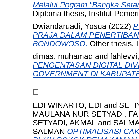
Melalui Pogram "Bangka Setar
Diploma thesis, Institut Peme
Dwiandaruadi, Yosua
(2022)
P
PRAJA DALAM PENERTIBAN
BONDOWOSO.
Other thesis, 
dimas, muhamad
and
fahlevv
PENGENTASAN DIGITAL DIV
GOVERNMENT DI KABUPAT
E
EDI WINARTO, EDI
and
SETI
MAULANA NUR SETYADI, F
SETYADI, AKMAL
and
SALMA
SALMAN
OPTIMALISASI CA