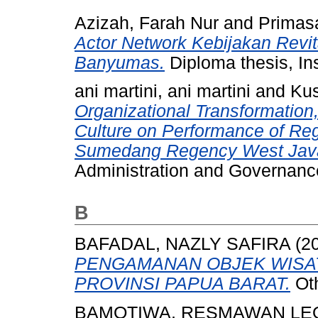
Azizah, Farah Nur
and
Primasa
Actor Network Kebijakan Revit
Banyumas.
Diploma thesis, In
ani martini, ani martini
and
Ku
Organizational Transformation
Culture on Performance of Re
Sumedang Regency West Java
Administration and Governance
B
BAFADAL, NAZLY SAFIRA
(2
PENGAMANAN OBJEK WISAT
PROVINSI PAPUA BARAT.
Oth
BAMOTIWA, RESMAWAN LE