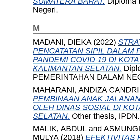
SUMATERA BARAT.
Diploma t
Negeri.
M
MADANI, DIEKA
(2022)
STRA
PENCATATAN SIPIL DALAM 
PANDEMI COVID-19 DI KOT
KALIMANTAN SELATAN.
Dipl
PEMERINTAHAN DALAM NEG
MAHARANI, ANDIZA CANDR
PEMBINAAN ANAK JALANA
OLEH DINAS SOSIAL DI KO
SELATAN.
Other thesis, IPDN.
MALIK, ABDUL
and
ASMUNGI
MULYA
(2018)
EFEKTIVITAS