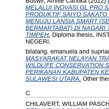
Buswir, Amille Cantika
(2022)
MELALUI INOVASI GL PRO 
PRODUKTIF SAIYO SAKATO 
MENUJU LANSIA SMART (SEH
BERMARTABAT) DI NAGARI 
TIMPEH.
Diploma thesis, I
NEGERI.
bilalang, emanuela
and
supriad
MASYARAKAT NELAYAN TRA
WILDLIFE CONSERVATION S
PERIKANAN KABUPATEN KE
SULAWESI UTARA.
Other the
C
CHILAVERT, WILLIAM PASC