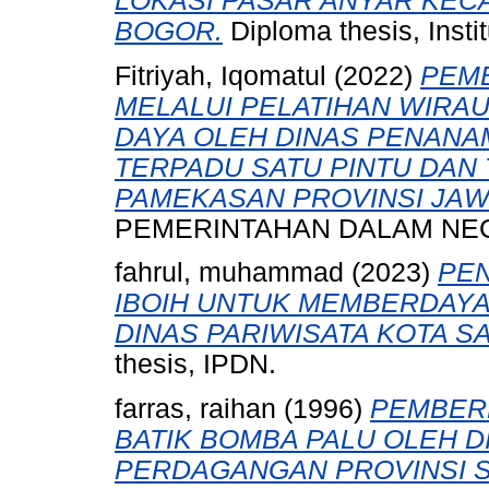
LOKASI PASAR ANYAR KEC
BOGOR.
Diploma thesis, Inst
Fitriyah, Iqomatul
(2022)
PEM
MELALUI PELATIHAN WIRA
DAYA OLEH DINAS PENANA
TERPADU SATU PINTU DAN
PAMEKASAN PROVINSI JAW
PEMERINTAHAN DALAM NEG
fahrul, muhammad
(2023)
PE
IBOIH UNTUK MEMBERDAYA
DINAS PARIWISATA KOTA S
thesis, IPDN.
farras, raihan
(1996)
PEMBER
BATIK BOMBA PALU OLEH D
PERDAGANGAN PROVINSI SU