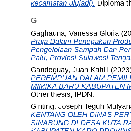
kecamatan ulujadi).
Diploma th
G
Gaghauna, Vanessa Gloria
(2
Praja Dalam Penegakan Prod
Pengelolaan Sampah Dan Peny
Palu, Provinsi Sulawesi Tenga
Gandeguay, Juan Kahlil
(2023
PEREMPUAN DALAM PEMILI
MIMIKA BARU KABUPATEN M
Other thesis, IPDN.
Ginting, Joseph Teguh Mulyan
KENTANG OLEH DINAS PER
SINABUNG DI DESA KUTA 
KABUPATEN KARO PROVINS