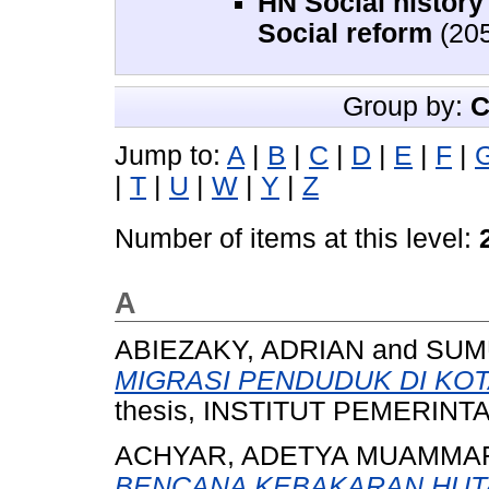
HN Social history
Social reform
(205
Group by:
C
Jump to:
A
|
B
|
C
|
D
|
E
|
F
|
|
T
|
U
|
W
|
Y
|
Z
Number of items at this level:
A
ABIEZAKY, ADRIAN
and
SUM
MIGRASI PENDUDUK DI KOT
thesis, INSTITUT PEMERIN
ACHYAR, ADETYA MUAMMA
BENCANA KEBAKARAN HUTA