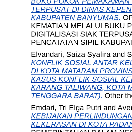
BUKU POKOK PEMAKAMAN DI
TERPUSAT DI DINAS KEPE
KABUPATEN BANYUMAS.
OP
KEMATIAN MELALUI BUKU 
DIGITALISASI SIAK TERPU
PENCATATAN SIPIL KABUPAT
Elvandari, Saiza Syafira
and
S
KONFLIK SOSIAL ANTAR KE
DI KOTA MATARAM PROVINS
KASUS KONFLIK SOSIAL K
KARANG TALIWANG, KOTA 
TENGGARA BARAT).
Other th
Emdari, Tri Elga Putri
and
Ave
KEBIJAKAN PERLINDUNGAN
KEKERASAN DI KOTA PADA