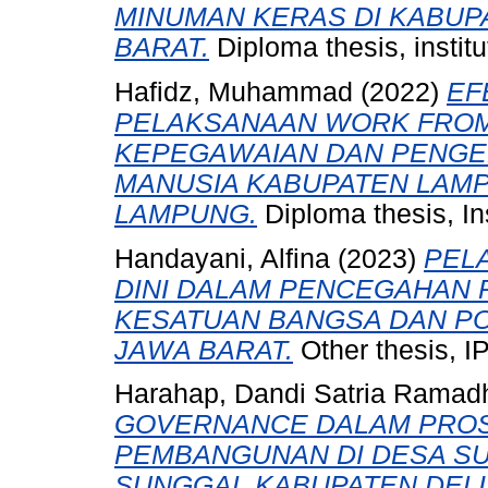
MINUMAN KERAS DI KABUP
BARAT.
Diploma thesis, instit
Hafidz, Muhammad
(2022)
EF
PELAKSANAAN WORK FROM
KEPEGAWAIAN DAN PENG
MANUSIA KABUPATEN LAMP
LAMPUNG.
Diploma thesis, In
Handayani, Alfina
(2023)
PEL
DINI DALAM PENCEGAHAN 
KESATUAN BANGSA DAN POL
JAWA BARAT.
Other thesis, I
Harahap, Dandi Satria Ramad
GOVERNANCE DALAM PROS
PEMBANGUNAN DI DESA S
SUNGGAL KABUPATEN DELI