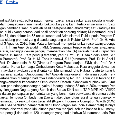
B)
|
Preview
idha Allah swt., editor patut menyampaikan rasa syukur atas segala nikmat
lam penyebaran ilmu melalui buku-buku yang kami terbitkan selama ini. Sep
gan pembaca saat ini adalah hasil riset/penelitian akademik; satu-satunya
tas publik yang berasal dari hasil penelitian seorang doktor; Muhammad Idris
 ke 51, dan doktor ke-38 untuk kosentrasi Administrasi Publik pada Program 
a sidang promosi yang dipandu langsung oleh Rektor UNM, Prof. Dr. H. Aris
 3 Agustus 2010, Idris Patarai berhasil mempertahankan disertasinya denga
 Ir. H. Ilham Arief Sirajuddin, MM. Semua penguji terpukau dengan jawaban-j
arai, sehingga dewan penguji memberikan nilai (A) setelah melalui rapat dew
ama 15 menit. Para penguji tersebut, yaitu: Prof. Dr. H. Amiruddin Tawe, M.
-Promotor), Prof. Dr. H. M. Tahir Kasnawi, S.U.(promotor), Prof. Dr. H. And
 Prof. Dr. Jasruddin, M.Si (Direktur Program Pascasarjan UNM), dan Prof. Dr
uga adalah Ketua Lembaga Ombudsman Kota Makassar. Para anggota dewan p
n jawaban-jawaban yang dilontarkan Muhammad Idris Patarai, yaitu tentang 
rtanyaannya, apakah Ombudsman itu? Apakah masyarakat Indonesia sudah m
ertahankan di tengah hadirnya Undang-undang No. 37 Tahun 2008 tentang 
 mengakomodasi keberadaan Ombudsman Daerah. Sdangkan di pihak lain, Om
raturan perundanganundangan, yakni Undang-undang 32 tahun 2004 tentang Pe
nyelenggaran Negara yang Bersih dan Bebas KKN serta TAP MPR N0. VIII/2
u dalam pencapaian pemerintahan yang bersih dan berwibawa di semua sektor
Ataukah lembaga Ombudsman Daerah tidak diperlukan lagi di tengah banyakn
mantau Eksesktuif dan Legislatif (Kopel), Indonesia Corruption Wacth (ICW
lah LSM bentukan pemerintah dan Ornop (organisasi non- Pemerintah) lainnya
romosi disertasi yang kini diubah polanya menjadi sebuah bahasa buku meny
ggota penguji dan sekira 120 undangan yang hadir, bahwa Muhammad Idris Pat