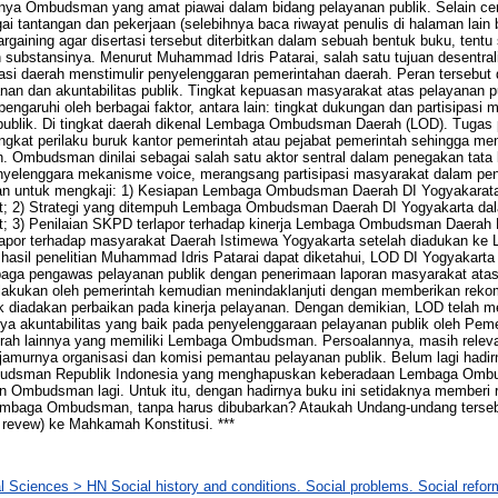
 Ombudsman yang amat piawai dalam bidang pelayanan publik. Selain cerd
 tantangan dan pekerjaan (selebihnya baca riwayat penulis di halaman lain b
bargaining agar disertasi tersebut diterbitkan dalam sebuah bentuk buku, tent
n substansinya. Menurut Muhammad Idris Patarai, salah satu tujuan desentral
iasi daerah menstimulir penyelenggaran pemerintahan daerah. Peran tersebut
nan dan akuntabilitas publik. Tingkat kepuasan masyarakat atas pelayanan pu
pengaruhi oleh berbagai faktor, antara lain: tingkat dukungan dan partisipasi 
ublik. Di tingkat daerah dikenal Lembaga Ombudsman Daerah (LOD). Tugas
t perilaku buruk kantor pemerintah atau pejabat pemerintah sehingga menja
 Ombudsman dinilai sebagai salah satu aktor sentral dalam penegakan tata 
enyelenggara mekanisme voice, merangsang partisipasi masyarakat dalam pe
kan untuk mengkaji: 1) Kesiapan Lembaga Ombudsman Daerah DI Yogyakarat
; 2) Strategi yang ditempuh Lembaga Ombudsman Daerah DI Yogyakarta dala
; 3) Penilaian SKPD terlapor terhadap kinerja Lembaga Ombudsman Daerah D
lapor terhadap masyarakat Daerah Istimewa Yogyakarta setelah diadukan 
 hasil penelitian Muhammad Idris Patarai dapat diketahui, LOD DI Yogyakarta
baga pengawas pelayanan publik dengan penerimaan laporan masyarakat atas
ilakukan oleh pemerintah kemudian menindaklanjuti dengan memberikan reko
uk diadakan perbaikan pada kinerja pelayanan. Dengan demikian, LOD telah
a akuntabilitas yang baik pada penyelenggaraan pelayanan publik oleh Peme
aerah lainnya yang memiliki Lembaga Ombudsman. Persoalannya, masih rel
murnya organisasi dan komisi pemantau pelayanan publik. Belum lagi had
budsman Republik Indonesia yang menghapuskan keberadaan Lembaga Omb
 Ombudsman lagi. Untuk itu, dengan hadirnya buku ini setidaknya memberi
Lembaga Ombudsman, tanpa harus dibubarkan? Ataukah Undang-undang terseb
l revew) ke Mahkamah Konstitusi. ***
l Sciences > HN Social history and conditions. Social problems. Social refor