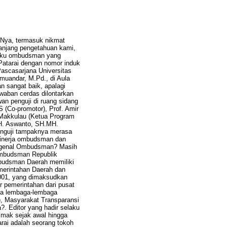
- Nya, termasuk nikmat
anjang pengetahuan kami,
 buku ombudsman yang
 Patarai dengan nomor induk
Pascasarjana Universitas
muandar, M.Pd., di Aula
n sangat baik, apalagi
awaban cerdas dilontarkan
an penguji di ruang sidang
S (Co-promotor), Prof. Amir
i Makkulau (Ketua Program
. H. Aswanto, SH.MH.
enguji tampaknya merasa
kinerja ombudsman dan
engenal Ombudsman? Masih
Ombudsman Republik
budsman Daerah memiliki
merintahan Daerah dan
001, yang dimaksudkan
 pemerintahan dari pusat
ya lembaga-lembaga
), Masyarakat Transparansi
?. Editor yang hadir selaku
imak sejak awal hingga
arai adalah seorang tokoh