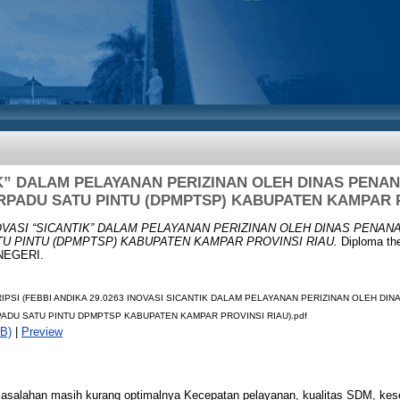
IK” DALAM PELAYANAN PERIZINAN OLEH DINAS PEN
RPADU SATU PINTU (DPMPTSP) KABUPATEN KAMPAR 
OVASI “SICANTIK” DALAM PELAYANAN PERIZINAN OLEH DINAS PENA
TU PINTU (DPMPTSP) KABUPATEN KAMPAR PROVINSI RIAU.
Diploma th
NEGERI.
IPSI (FEBBI ANDIKA 29.0263 INOVASI SICANTIK DALAM PELAYANAN PERIZINAN OLEH D
PADU SATU PINTU DPMPTSP KABUPATEN KAMPAR PROVINSI RIAU).pdf
B)
|
Preview
masalahan masih kurang optimalnya Kecepatan pelayanan, kualitas SDM, kes