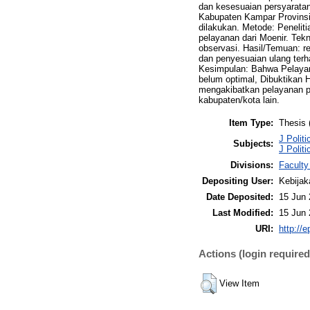
dan kesesuaian persyaratan
Kabupaten Kampar Provinsi
dilakukan. Metode: Peneliti
pelayanan dari Moenir. Te
observasi. Hasil/Temuan: r
dan penyesuaian ulang terh
Kesimpulan: Bahwa Pelaya
belum optimal, Dibuktikan 
mengakibatkan pelayanan p
kabupaten/kota lain.
Item Type:
Thesis 
J Polit
Subjects:
J Politi
Divisions:
Faculty
Depositing User:
Kebijak
Date Deposited:
15 Jun 
Last Modified:
15 Jun 
URI:
http://e
Actions (login required
View Item