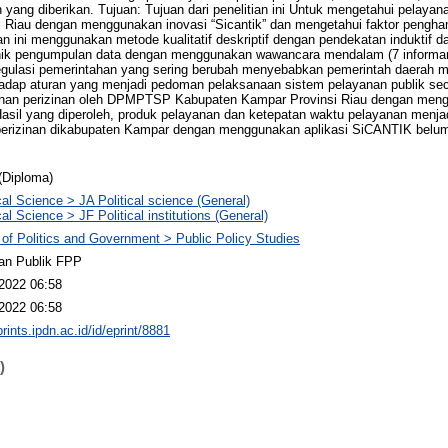
 yang diberikan. Tujuan: Tujuan dari penelitian ini Untuk mengetahui pelay
 Riau dengan menggunakan inovasi “Sicantik” dan mengetahui faktor pengha
an ini menggunakan metode kualitatif deskriptif dengan pendekatan induktif da
knik pengumpulan data dengan menggunakan wawancara mendalam (7 informa
egulasi pemerintahan yang sering berubah menyebabkan pemerintah daerah me
adap aturan yang menjadi pedoman pelaksanaan sistem pelayanan publik secar
nan perizinan oleh DPMPTSP Kabupaten Kampar Provinsi Riau dengan men
Hasil yang diperoleh, produk pelayanan dan ketepatan waktu pelayanan menjad
erizinan dikabupaten Kampar dengan menggunakan aplikasi SiCANTIK belum
(Diploma)
ical Science > JA Political science (General)
cal Science > JF Political institutions (General)
 of Politics and Government > Public Policy Studies
an Publik FPP
2022 06:58
2022 06:58
prints.ipdn.ac.id/id/eprint/8881
)