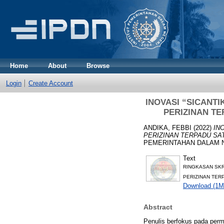
Home
About
Browse
Login
Create Account
INOVASI “SICANT
PERIZINAN TE
ANDIKA, FEBBI
(2022)
IN
PERIZINAN TERPADU SA
PEMERINTAHAN DALAM 
Text
RINGKASAN SKR
PERIZINAN TER
Download (1M
Abstract
Penulis berfokus pada per