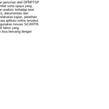
anan perizinan oleh DPMPTSP
mbat serta upaya yang
n analisis terhadap teori
n), dokumentasi dan
lakukan kajian, pelatihan
a aplikasi online tersebut.
ggunakan inovasi SiCANTIK
i faktor yang
 bisa bersaing dengan