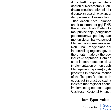
ABSTRAK Skripsi ini dituli
daerah di Kecamatan Tuah 
dalam penulisan skripsi in
digunakan adalah wawancara
dan penarikan kesimpulan. 
Tuah Madani Kota Pekanbar
untuk mentransfer gaji PN
Kecamatan Tuah Madani ka
maupun belanja (pengeluar
penerapannya, pembayaran u
menunjukkan bahwa pengelo
Madani dalam menerapkan ap
Non Tunai, Pengelolaan Keu
in controlling regional gove
the efforts made by the gov
inductive approach. Data co
used is data reduction, dat
implementation of non-cash
Management System) system 
problems in financial mana
of the Tampan District, bot
occur, but in practice cash
indicate that regional fina
implementing non-cash appli
Cashless, Regional Financ
Item Type:
Article
H Socia
Subjects:
H Socia