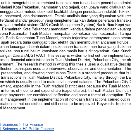
s untuk mengetahui implementasi transaksi non tunai dalam penertiban admin
Madani Kota Pekanbaru,hambatan yang terjadi, dan upaya yang dilakukan pem
i menggunakan metode deskriptif kualitatif dengan pendekatan induktif. Tekni
, observasi, dan dokumentasi. Teknik analisis data yang digunakan yaitu red
Terdapat standar prosedur yang diimplementasikan dalam penerapan transaks
u yaitu melalui sistem CMS (Cash Manajemen System) Bank Riau Kepri yan
S. Pemerintah Kota Pekanbaru mengalami kendala dalam pengelolaan keuanga
rena Kecamatan Tuah Madani merupakan pemekaran dari kecamatan Tampan
an). Pada Kecamatan Tuah Madani, masih terjadinya pembayaran upah secar
pah secara tunia dianggap tidak efektif dan menimbulkan ancaman korupsi. Ha
laan keuangan daerah dalam pelaksanaan transaksi non tunai yang dilaksa
likasi non tunai belum konsisten dan masih harus ditingkatkan. Kata Kunci:
angan Daerah ABSTRACT This essay is written to find out the implementatio
rnment financial administration in Tuah Madani District, Pekanbaru City, the o
ernment. The research method in writing this thesis uses a qualitative descri
llection techniques used are interviews, observation, and documentation. The
a presentation, and drawing conclusions.There is a standard procedure that is
 transactions in Tuah Madani District, Pekanbaru City, namely through the 
which is usually used to make civil servant salaries. The Pekanbaru City
gement, especially in the Tuah Madani District area because the Tuah Madani
h in terms of income and expenditure (expenditures). In Tuah Madani District,
 wage payments are considered ineffective and pose a threat of corruption. The
ncial management in the implementation of non-cash transactions carried out in
cations is not consistent and still needs to be improved. Keywords: Impleme
ial Management
l Sciences > HG Finance
l Sciences > HJ Public Finance