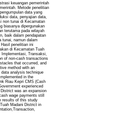
istrasi keuangan pemerintah
erintah. Metode penelitian
k pengumpulan data yang
uksi data, penyajian data,
i non tunai di Kecamatan
g biasanya dipergunakan
n terutama pada wilayah
, baik dalam pendapatan
a tunai, namun dalam
sil penelitian ini
nakan di Kecamatan Tuah
 Implementasi, Transaksi,
n of non-cash transactions
bstacles that occurred, and
ptive method with an
 data analysis technique
 implemented in the
Bank Riau Kepri CMS (Cash
 Government experienced
 District was an expansion
 cash wage payments still
 results of this study
 Tuah Madani District in
ntation,Transaction,