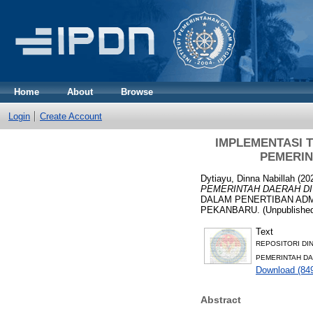
Home
About
Browse
Login
Create Account
IMPLEMENTASI 
PEMERIN
Dytiayu, Dinna Nabillah
(20
PEMERINTAH DAERAH DI
DALAM PENERTIBAN ADM
PEKANBARU. (Unpublished
Text
REPOSITORI DI
PEMERINTAH DA
Download (84
Abstract