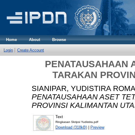
Home
About
Browse
Login
Create Account
PENATAUSAHAAN A
TARAKAN PROVIN
SIANIPAR, YUDISTIRA ROM
PENATAUSAHAAN ASET TET
PROVINSI KALIMANTAN UTA
Text
Ringkasan Skripsi Yudistira.pdf
Download (318kB)
|
Preview