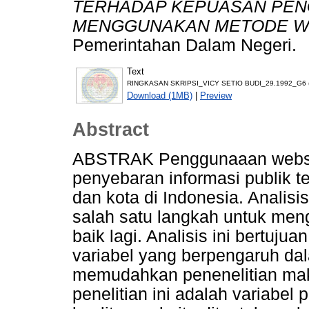
TERHADAP KEPUASAN PEN
MENGGUNAKAN METODE WE
Pemerintahan Dalam Negeri.
Text
RINGKASAN SKRIPSI_VICY SETIO BUDI_29.1992_G6 (
Download (1MB)
|
Preview
Abstract
ABSTRAK Penggunaaan website
penyebaran informasi publik t
dan kota di Indonesia. Analis
salah satu langkah untuk men
baik lagi. Analisis ini bertujua
variabel yang berpengaruh dal
memudahkan penenelitian mak
penelitian ini adalah variabe