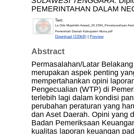
SULAWESI TENGGARA.
Dipl
PEMERINTAHAN DALAM NEG
Text
La Ode Mujahidin Aswad_29.1594_Penatausahaan Aset
Pemerintah Daerah Kabupaten Muna.pdf
Download (220kB)
|
Preview
Abstract
Permasalahan/Latar Belakang
merupakan aspek penting yang
mempertahankan opini lapora
Pengecualian (WTP) di Pemer
terlebih lagi dalam kondisi p
perubahan peraturan yang ha
dan Aset Daerah. Opini yang d
Badan Pemeriksaan Keuangan
kualitas laporan keuangan pad