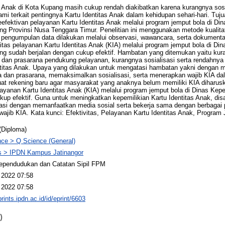
s Anak di Kota Kupang masih cukup rendah diakibatkan karena kurangnya sosi
terkait pentingnya Kartu Identitas Anak dalam kehidupan sehari-hari. Tujuan
eefektivan pelayanan Kartu Identitas Anak melalui program jemput bola di D
ng Provinsi Nusa Tenggara Timur. Penelitian ini menggunakan metode kualitati
k pengumpulan data dilakukan melalui observasi, wawancara, serta dokumentasi
tas pelayanan Kartu Identitas Anak (KIA) melalui program jemput bola di D
ng sudah berjalan dengan cukup efektif. Hambatan yang ditemukan yaitu ku
 dan prasarana pendukung pelayanan, kurangnya sosialisasi serta rendahny
titas Anak. Upaya yang dilakukan untuk mengatasi hambatan yakni dengan m
a dan prasarana, memaksimalkan sosialisasi, serta menerapkan wajib KIA d
t rekening baru agar masyarakat yang anaknya belum memiliki KIA diharusk
elayanan Kartu Identitas Anak (KIA) melalui program jemput bola di Dinas K
kup efektif. Guna untuk meningkatkan kepemilikian Kartu Identitas Anak, di
sasi dengan memanfaatkan media sosial serta bekerja sama dengan berbagai p
jib KIA. Kata kunci: Efektivitas, Pelayanan Kartu Identitas Anak, Program
(Diploma)
ce > Q Science (General)
 > IPDN Kampus Jatinangor
ependudukan dan Catatan Sipil FPM
 2022 07:58
 2022 07:58
prints.ipdn.ac.id/id/eprint/6603
)