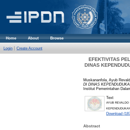
Home
About
Browse
Login
Create Account
EFEKTIVITAS PE
DINAS KEPENDUDU
Muskananfola, Ayub Reval
DI DINAS KEPENDUDUKA
Institut Pemerintahan Dala
Text
AYUB REVALDO 
KEPENDUDUKAN 
Download (18
Abstract