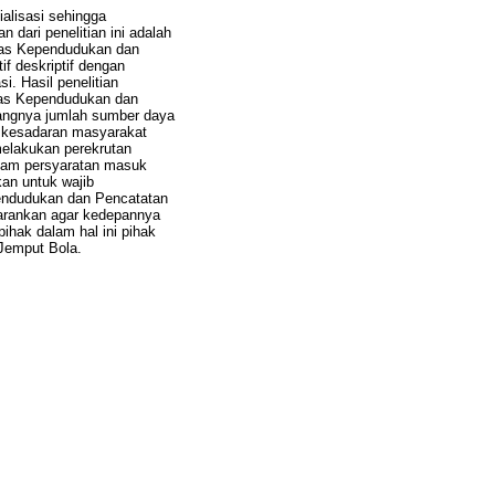
alisasi sehingga
 dari penelitian ini adalah
inas Kependudukan dan
f deskriptif dengan
. Hasil penelitian
inas Kependudukan dan
rangnya jumlah sumber daya
a kesadaran masyarakat
elakukan perekrutan
alam persyaratan masuk
an untuk wajib
ependudukan dan Pencatatan
sarankan agar kedepannya
ihak dalam hal ini pihak
 Jemput Bola.