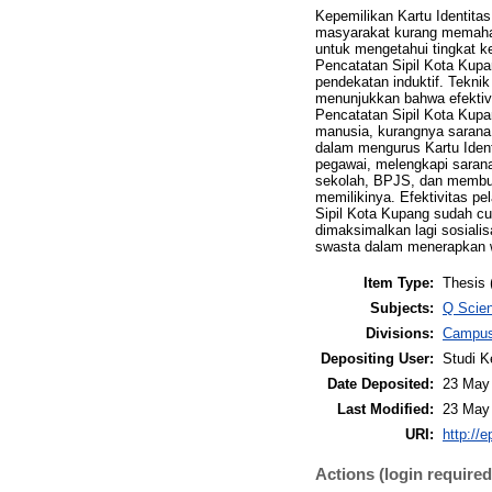
Kepemilikan Kartu Identita
masyarakat kurang memahami 
untuk mengetahui tingkat k
Pencatatan Sipil Kota Kupa
pendekatan induktif. Tekni
menunjukkan bahwa efektivi
Pencatatan Sipil Kota Kupa
manusia, kurangnya sarana
dalam mengurus Kartu Iden
pegawai, melengkapi saran
sekolah, BPJS, dan membua
memilikinya. Efektivitas p
Sipil Kota Kupang sudah cu
dimaksimalkan lagi sosiali
swasta dalam menerapkan wa
Item Type:
Thesis 
Subjects:
Q Scien
Divisions:
Campus
Depositing User:
Studi K
Date Deposited:
23 May
Last Modified:
23 May
URI:
http://e
Actions (login required