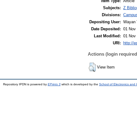
Item Type:
Article
Subjects:
Z Bibli
Divisions:
Campus
Depositing User:
Wayan 
Date Deposited:
01 Nov 
Last Modified:
01 Nov 
URI:
http://e
Actions (login required
View Item
Repository IPDN is powered by
EPrints 3
which is developed by the
School of Electronics and