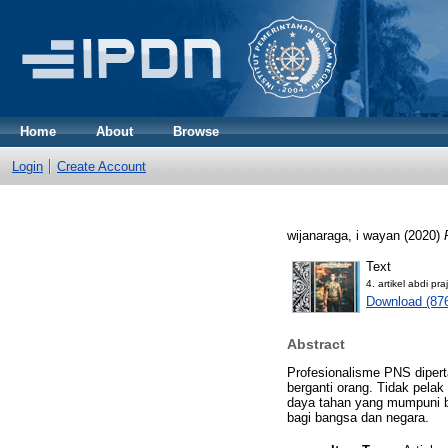
Home
About
Browse
Login
Create Account
wijanaraga, i wayan
(2020)
Text
4. artikel abdi p
Download (87
Abstract
Profesionalisme PNS diper
berganti orang. Tidak pelak
daya tahan yang mumpuni ba
bagi bangsa dan negara.