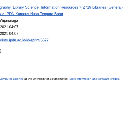
ography. Library Science. Information Resources > Z719 Libraries (General)
 > IPDN Kampus Nusa Tengara Barat
Wijanaraga
2021 04:07
2021 04:07
prints.ipdn.ac.id/id/eprint/6377
)
 Computer Science
at the University of Southampton.
More information and software credits
.