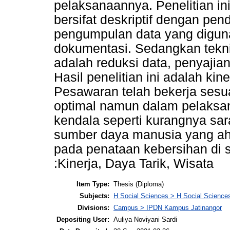
pelaksanaannya. Penelitian in
bersifat deskriptif dengan pen
pengumpulan data yang digun
dokumentasi. Sedangkan tekni
adalah reduksi data, penyajia
Hasil penelitian ini adalah ki
Pesawaran telah bekerja sesu
optimal namun dalam pelaksa
kendala seperti kurangnya sa
sumber daya manusia yang ahl
pada penataan kebersihan di s
:Kinerja, Daya Tarik, Wisata
Item Type:
Thesis (Diploma)
Subjects:
H Social Sciences > H Social Sciences
Divisions:
Campus > IPDN Kampus Jatinangor
Depositing User:
Auliya Noviyani Sardi