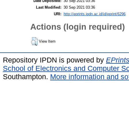
Date Deposited:
30 Sep 2021 03:36
Last Modified:
30 Sep 2021 03:36
URI:
http://eprints.ipdn.ac.id/id/eprint/6296
Actions (login required)
View Item
Repository IPDN is powered by
EPrint
School of Electronics and Computer S
Southampton.
More information and sof