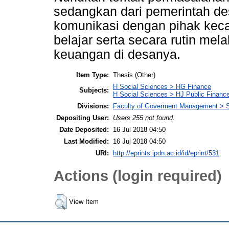
sedangkan dari pemerintah des
komunikasi dengan pihak keca
belajar serta secara rutin me
keuangan di desanya.
Item Type:
Thesis (Other)
H Social Sciences > HG Finance
Subjects:
H Social Sciences > HJ Public Financ
Divisions:
Faculty of Goverment Management > S
Depositing User:
Users 255 not found.
Date Deposited:
16 Jul 2018 04:50
Last Modified:
16 Jul 2018 04:50
URI:
http://eprints.ipdn.ac.id/id/eprint/531
Actions (login required)
View Item