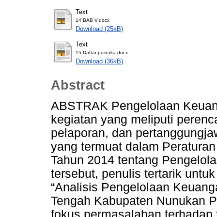
Text
14 BAB V.docx
Download (25kB)
Text
15 Daftar pustaka.docx
Download (36kB)
Abstract
ABSTRAK Pengelolaan Keuan
kegiatan yang meliputi peren
pelaporan, dan pertanggungj
yang termuat dalam Peraturan
Tahun 2014 tentang Pengelola
tersebut, penulis tertarik unt
“Analisis Pengelolaan Keuan
Tengah Kabupaten Nunukan Pr
fokus permasalahan terhadap