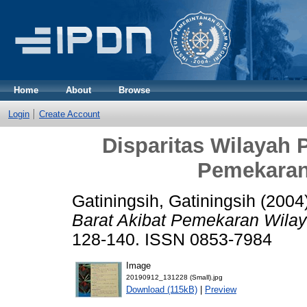
Home
About
Browse
Login
Create Account
Disparitas Wilayah 
Pemekaran
Gatiningsih, Gatiningsih
(2004
Barat Akibat Pemekaran Wilay
128-140. ISSN 0853-7984
Image
20190912_131228 (Small).jpg
Download (115kB)
|
Preview