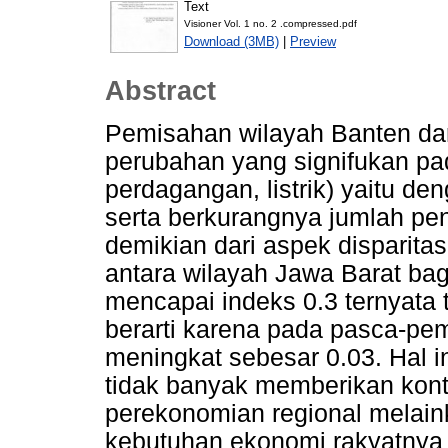
Text
Visioner Vol. 1 no. 2 .compressed.pdf
Download (3MB)
|
Preview
Abstract
Pemisahan wilayah Banten dar
perubahan yang signifukan pad
perdagangan, listrik) yaitu 
serta berkurangnya jumlah p
demikian dari aspek disparita
antara wilayah Jawa Barat bag
mencapai indeks 0.3 ternyata
berarti karena pada pasca-pe
meningkat sebesar 0.03. Hal in
tidak banyak memberikan kontr
perekonomian regional melai
kebutuhan ekonomi rakyatnya s