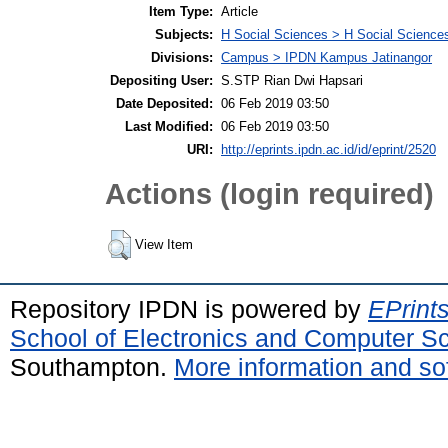
Item Type:
Article
Subjects:
H Social Sciences > H Social Sciences
Divisions:
Campus > IPDN Kampus Jatinangor
Depositing User:
S.STP Rian Dwi Hapsari
Date Deposited:
06 Feb 2019 03:50
Last Modified:
06 Feb 2019 03:50
URI:
http://eprints.ipdn.ac.id/id/eprint/2520
Actions (login required)
View Item
Repository IPDN is powered by
EPrint
School of Electronics and Computer S
Southampton.
More information and sof