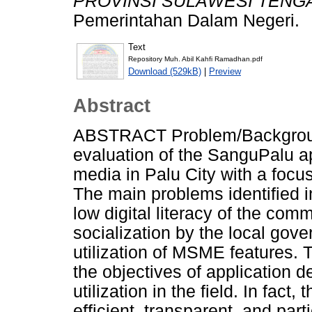
PROVINSI SULAWESI TENG
Pemerintahan Dalam Negeri.
Text
Repository Muh. Abil Kahfi Ramadhan.pdf
Download (529kB)
|
Preview
Abstract
ABSTRACT Problem/Background
evaluation of the SanguPalu app
media in Palu City with a focu
The main problems identified in
low digital literacy of the com
socialization by the local gov
utilization of MSME features.
the objectives of application d
utilization in the field. In fact
efficient, transparent, and part