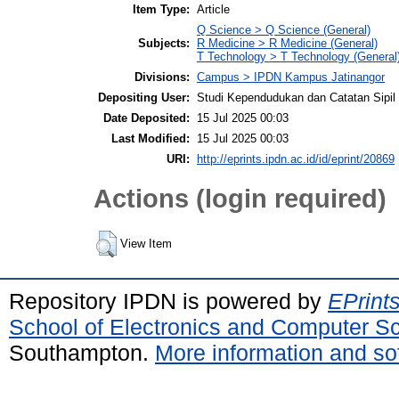
Item Type:
Article
Q Science > Q Science (General)
Subjects:
R Medicine > R Medicine (General)
T Technology > T Technology (General
Divisions:
Campus > IPDN Kampus Jatinangor
Depositing User:
Studi Kependudukan dan Catatan Sipi
Date Deposited:
15 Jul 2025 00:03
Last Modified:
15 Jul 2025 00:03
URI:
http://eprints.ipdn.ac.id/id/eprint/20869
Actions (login required)
View Item
Repository IPDN is powered by
EPrint
School of Electronics and Computer S
Southampton.
More information and sof