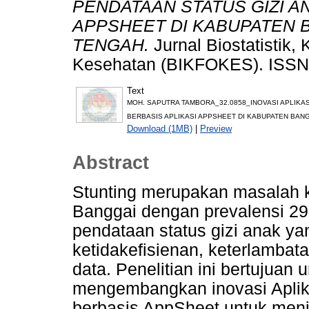
PENDATAAN STATUS GIZI A
APPSHEET DI KABUPATEN 
TENGAH.
Jurnal Biostatistik,
Kesehatan (BIKFOKES). ISSN
Text
MOH. SAPUTRA TAMBORA_32.0858_INOVASI APLIKAS
BERBASIS APLIKASI APPSHEET DI KABUPATEN BANG
Download (1MB)
|
Preview
Abstract
Stunting merupakan masalah k
Banggai dengan prevalensi 29
pendataan status gizi anak 
ketidakefisienan, keterlambata
data. Penelitian ini bertujuan
mengembangkan inovasi Aplika
berbasis AppSheet untuk menin