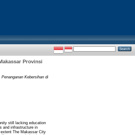
Makassar Provinsi
m Penanganan Kebersihan di
y still lacking education
s and infrastructure in
at extent The Makassar City