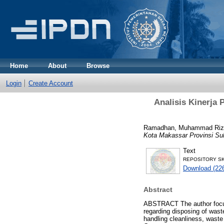
Home
About
Browse
Login
Create Account
Analisis Kinerja
Ramadhan, Muhammad Riz
Kota Makassar Provinsi Sul
Text
REPOSITORY SKR
Download (22
Abstract
ABSTRACT The author focuse
regarding disposing of waste
handling cleanliness, waste 