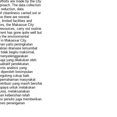
fforts are made by the city
pproach. The data collection
 reduction, data
f cleanliness carried out or
se there are several
limited facilities and
ctors, the Makassar City
 resources, carry out routine
ent has gone quite well but
to the environmental
 in Makassar City.
an yaitu peningkatan
iran drainase tersumbat
tidak begitu maksimal,
t menyelenggarakan
aja yang dilakukan oleh
alitatif pendekatan
nis analisis yang
n diperoleh kesimpulan
rgolong cukup baik.
ya pemahaman masyrakat
tribusi yang masih bersifat
rupaya untuk melakukan
nusia, melaksanakan
an kebersihan telah
si penulis juga memberikan
roses penanganan