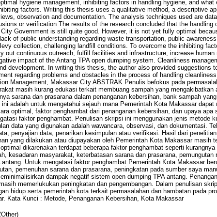
timal hygiene management, inhibiting factors in handling hygiene, and what e
biting factors. Writing this thesis uses a qualitative method, a descriptive a
views, observation and documentation. The analysis techniques used are data
sions or verification The results of the research concluded that the handling o
ity Government is still quite good. However, it is not yet fully optimal becau
 lack of public understanding regarding waste transportation, public awareness, 
 levy collection, challenging landfill conditions. To overcome the inhibiting fa
y out continuous outreach, fulfill facilities and infrastructure, increase human
egative impact of the Antang TPA open dumping system. Cleanliness managem
and development. In writing this thesis, the author also provided suggestions 
ent regarding problems and obstacles in the process of handling cleanliness
tion Management, Makassar City ABSTRAK Penulis befokus pada permasalah
kat masih kurang edukasi terkait membuang sampah yang mengakibatkan al
nya sarana dan prasarana dalam penanganan kebersihan, bank sampah yang 
psi ini adalah untuk mengetahui sejauh mana Pemerintah Kota Makassar dapa
ra optimal, faktor penghambat dari penanganan kebersihan, dan upaya apa s
atasi faktor penghambat. Penulisan skripsi ini menggunakan jenis metode ku
ulan data yang digunakan adalah wawancara, observasi, dan dokumentasi. Tek
ta, penyajian data, penarikan kesimpulan atau verifikasi. Hasil dari penelitia
an yang dilakukan atau diupayakan oleh Pemerintah Kota Makassar masih te
ptimal dikarenakan terdapat beberapa faktor penghambat seperti kurangn
h, kesadaran masyarakat, keterbatasan sarana dan prasarana, pemungutan re
 antang. Untuk mengatasi faktor penghambat Pemerintah Kota Makassar be
anjutan, pemenuhan sarana dan prasarana, peningkatan pada sumber saya ma
n meminimalisirkan dampak negatif sistem open dumping TPA antang. Penangan
 masih memerlukukan peningkatan dan pengembangan. Dalam penulisan skrip
gan hidup serta pemerintah kota terkait permasalahan dan hambatan pada p
ar. Kata Kunci : Metode, Penanganan Kebersihan, Kota Makassar
(Other)