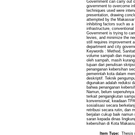
Government can carry out op
government to overcome inhi
techniques used were inter
presentation, drawing conclu
attempted by the Makassar C
inhibiting factors such as a
infrastructure, conventional
Government is trying to carr
levies, and minimize the n
still requires improvement 
department and city governm
Keywords : Method, Sanita
volume sampah dan masyara
oleh sampah, masih kurang
tujuan dari penulisan skri
penanganan kebersihan seca
pemerintah kota dalam meng
deskriptif. Teknik pengump
digunakan adalah reduksi da
bahwa penanganan kebersih
Namun, belum sepenuhnya o
terkait pengangkutan sampa
konvensional, keadaan TPA
sosialisasi secara berkel
retribusi secara rutin, da
berjalan cukup baik namun
saran kepada dinas lingkun
kebersihan di Kota Makass
Item Type:
Thesis 