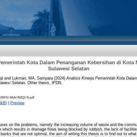
 Pemerintah Kota Dalam Penanganan Kebersihan di Kota 
Sulawesi Selatan
qi
and
Lukman, MA, Sampara
(2024)
Analisis Kinerja Pemerintah Kota Dala
awesi Selatan.
Other thesis, IPDN.
IPSI MUH RIZQI R.pdf
6kB)
|
Preview
s on the problems, namely the increasing volume of waste and the communit
 which results in drainage flows being blocked by rubbish, the lack of facilitie
banks that are not optimal, the aim of writing this thesis is to find out to wh