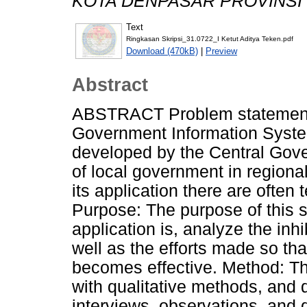
KOTA DENPASAR PROVINSI 
Text
Ringkasan Skripsi_31.0722_I Ketut Aditya Teken.pdf
Download (470kB)
|
Preview
Abstract
ABSTRACT Problem statement
Government Information Syste
developed by the Central Gove
of local government in region
its application there are often
Purpose: The purpose of this st
application is, analyze the inh
well as the efforts made so th
becomes effective. Method: Th
with qualitative methods, and 
interviews, observations, and